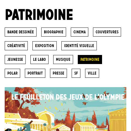
PATRIMOINE
Bande dessinée
biographie
cinema
Couvertures
Créativité
Exposition
Identité visuelle
Jeunesse
Le labo
Musique
Patrimoine
POLAR
portrait
Presse
SF
ville
LE FEUILLETON DES JEUX DE L’OLYMPIE