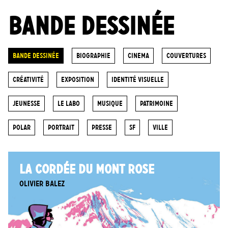
BANDE DESSINÉE
Bande dessinée
biographie
cinema
Couvertures
Créativité
Exposition
Identité visuelle
Jeunesse
Le labo
Musique
Patrimoine
POLAR
portrait
Presse
SF
ville
LA CORDÉE DU MONT ROSE
Olivier BALEZ