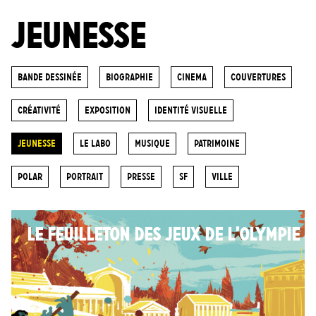
JEUNESSE
Bande dessinée
biographie
cinema
Couvertures
Créativité
Exposition
Identité visuelle
Jeunesse
Le labo
Musique
Patrimoine
POLAR
portrait
Presse
SF
ville
LE FEUILLETON DES JEUX DE L’OLYMPIE