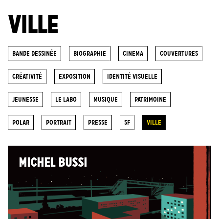
VILLE
Bande dessinée
biographie
cinema
Couvertures
Créativité
Exposition
Identité visuelle
Jeunesse
Le labo
Musique
Patrimoine
POLAR
portrait
Presse
SF
ville
MICHEL BUSSI